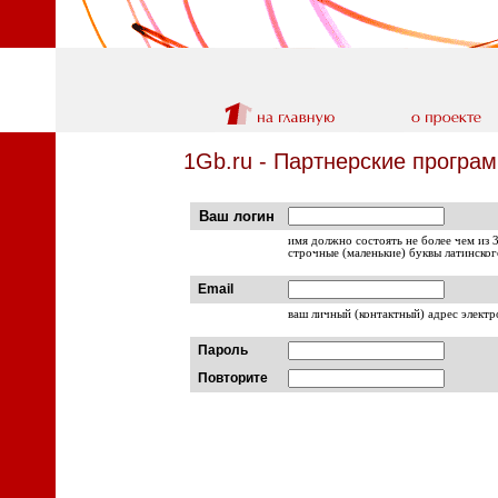
1Gb.ru - Партнерские програ
Ваш логин
имя должно состоять не более чем из 
строчные (маленькие) буквы латинско
Email
ваш личный (контактный) адрес элект
Пароль
Повторите