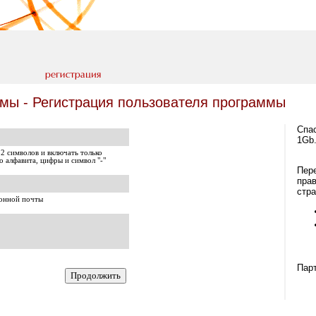
ммы - Регистрация пользователя программы
Спас
1Gb.
32 символов и включать только
го алфавита, цифры и символ
"-"
Пере
прав
стра
ронной почты
Парт